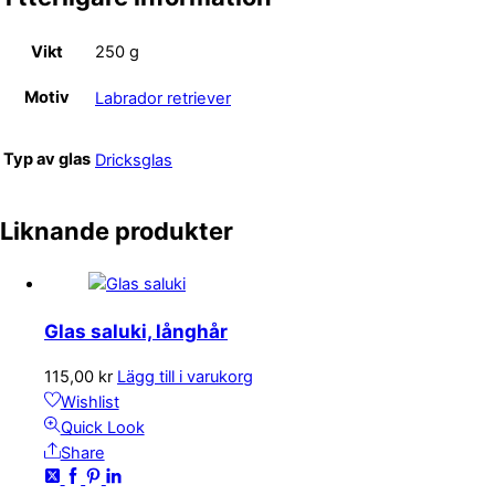
Vikt
250 g
Motiv
Labrador retriever
Typ av glas
Dricksglas
Liknande produkter
Glas saluki, långhår
115,00
kr
Lägg till i varukorg
Wishlist
Quick Look
Share