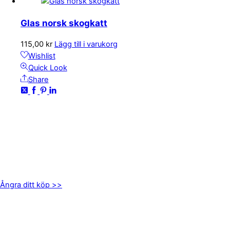
Glas norsk skogkatt
115,00
kr
Lägg till i varukorg
Wishlist
Quick Look
Share
KONTAKTA OSS
kundservice@emoticon.nu
EMOTICON AB
Axamo Skogsväg 28B
555 94 Jönköping
Ångra ditt köp >>
INFORMATION
Om oss
Mitt konto