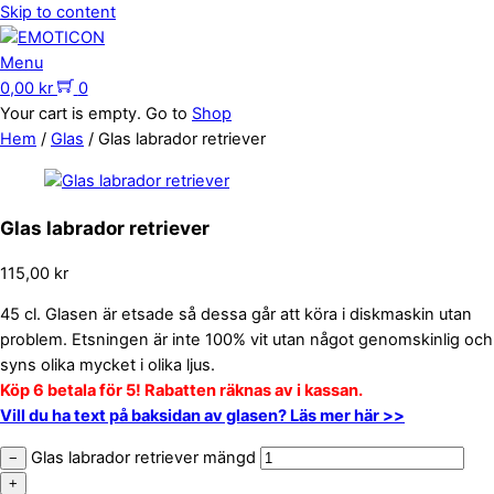
Skip to content
Menu
0,00
kr
0
Your cart is empty. Go to
Shop
Hem
/
Glas
/ Glas labrador retriever
Glas labrador retriever
115,00
kr
45 cl. Glasen är etsade så dessa går att köra i diskmaskin utan
problem. Etsningen är inte 100% vit utan något genomskinlig och
syns olika mycket i olika ljus.
Köp 6 betala för 5! Rabatten räknas av i kassan.
Vill du ha text på baksidan av glasen? Läs mer här >>
Glas labrador retriever mängd
−
+