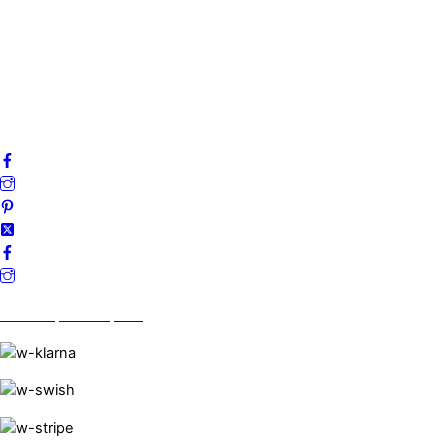
Integritetspolicy
Villkor
Cookies
Frågor & svar
Följ oss gärna på sociala medier!
Vi finns på Trustpilot!