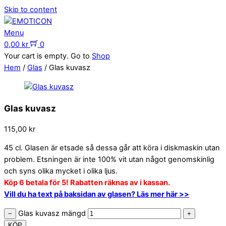
Skip to content
Menu
0,00
kr
0
Your cart is empty. Go to
Shop
Hem
/
Glas
/ Glas kuvasz
Glas kuvasz
115,00
kr
45 cl. Glasen är etsade så dessa går att köra i diskmaskin utan
problem. Etsningen är inte 100% vit utan något genomskinlig
och syns olika mycket i olika ljus.
Köp 6 betala för 5! Rabatten räknas av i kassan.
Vill du ha text på baksidan av glasen? Läs mer här >>
Glas kuvasz mängd
−
+
KÖP