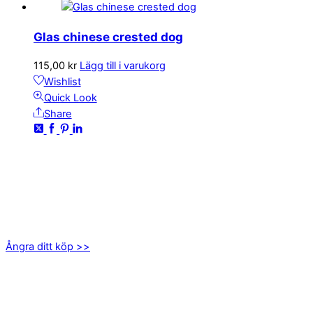
Glas chinese crested dog
115,00
kr
Lägg till i varukorg
Wishlist
Quick Look
Share
KONTAKTA OSS
kundservice@emoticon.nu
EMOTICON AB
Axamo Skogsväg 28B
555 94 Jönköping
Ångra ditt köp >>
INFORMATION
Om oss
Mitt konto