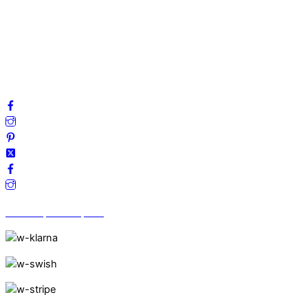
Integritetspolicy
Villkor
Cookies
Frågor & svar
Följ oss gärna på sociala medier!
Vi finns på Trustpilot!