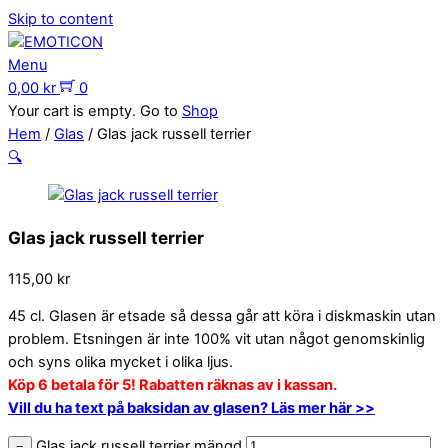
Skip to content
Menu
0,00
kr
0
Your cart is empty. Go to
Shop
Hem
/
Glas
/ Glas jack russell terrier
🔍
Glas jack russell terrier
115,00
kr
45 cl. Glasen är etsade så dessa går att köra i diskmaskin utan
problem. Etsningen är inte 100% vit utan något genomskinlig
och syns olika mycket i olika ljus.
Köp 6 betala för 5! Rabatten räknas av i kassan.
Vill du ha text på baksidan av glasen? Läs mer här >>
Glas jack russell terrier mängd
−