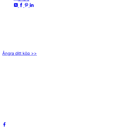
KONTAKTA OSS
kundservice@emoticon.nu
EMOTICON AB
Axamo Skogsväg 28B
555 94 Jönköping
Ångra ditt köp >>
INFORMATION
Om oss
Mitt konto
Integritetspolicy
Villkor
Cookies
Frågor & svar
Följ oss gärna på sociala medier!