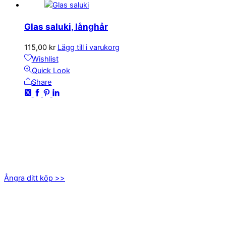
Glas saluki, långhår
115,00
kr
Lägg till i varukorg
Wishlist
Quick Look
Share
KONTAKTA OSS
kundservice@emoticon.nu
EMOTICON AB
Axamo Skogsväg 28B
555 94 Jönköping
Ångra ditt köp >>
INFORMATION
Om oss
Mitt konto