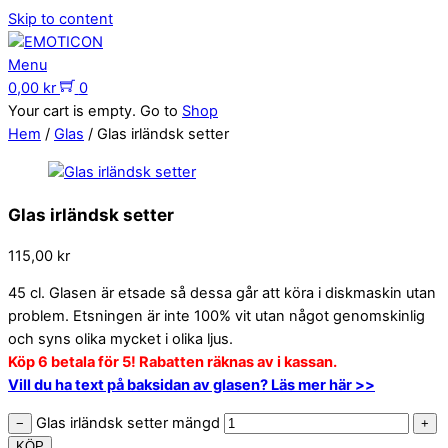
Skip to content
Menu
0,00
kr
0
Your cart is empty. Go to
Shop
Hem
/
Glas
/ Glas irländsk setter
Glas irländsk setter
115,00
kr
45 cl. Glasen är etsade så dessa går att köra i diskmaskin utan
problem. Etsningen är inte 100% vit utan något genomskinlig
och syns olika mycket i olika ljus.
Köp 6 betala för 5! Rabatten räknas av i kassan.
Vill du ha text på baksidan av glasen? Läs mer här >>
Glas irländsk setter mängd
−
+
KÖP