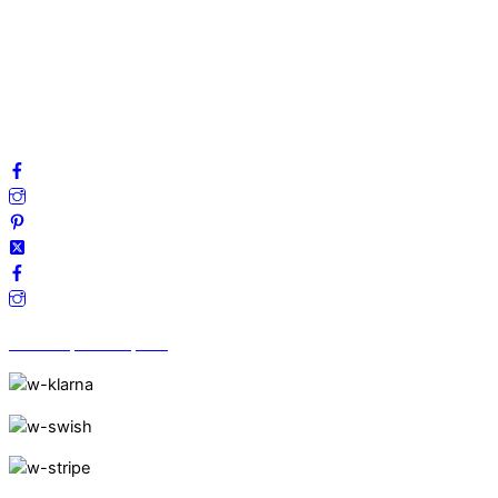
Integritetspolicy
Villkor
Cookies
Frågor & svar
Följ oss gärna på sociala medier!
Vi finns på Trustpilot!