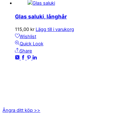
Glas saluki, långhår
115,00
kr
Lägg till i varukorg
Wishlist
Quick Look
Share
KONTAKTA OSS
kundservice@emoticon.nu
EMOTICON AB
Axamo Skogsväg 28B
555 94 Jönköping
Ångra ditt köp >>
INFORMATION
Om oss
Mitt konto