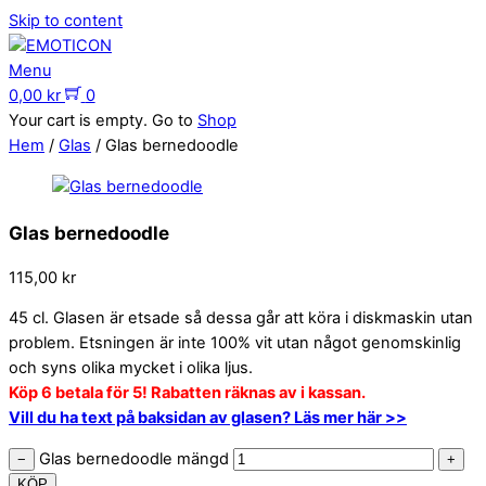
Skip to content
Menu
0,00
kr
0
Your cart is empty. Go to
Shop
Hem
/
Glas
/ Glas bernedoodle
Glas bernedoodle
115,00
kr
45 cl. Glasen är etsade så dessa går att köra i diskmaskin utan
problem. Etsningen är inte 100% vit utan något genomskinlig
och syns olika mycket i olika ljus.
Köp 6 betala för 5! Rabatten räknas av i kassan.
Vill du ha text på baksidan av glasen? Läs mer här >>
Glas bernedoodle mängd
−
+
KÖP