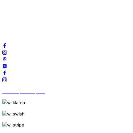
Integritetspolicy
Villkor
Cookies
Frågor & svar
Följ oss gärna på sociala medier!
Vi finns på Trustpilot!