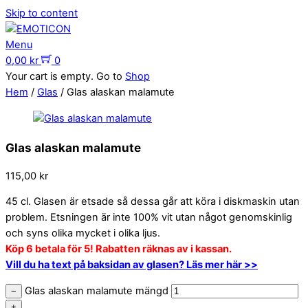
Skip to content
Menu
0,00
kr
0
Your cart is empty. Go to
Shop
Hem
/
Glas
/ Glas alaskan malamute
Glas alaskan malamute
115,00
kr
45 cl. Glasen är etsade så dessa går att köra i diskmaskin utan
problem. Etsningen är inte 100% vit utan något genomskinlig
och syns olika mycket i olika ljus.
Köp 6 betala för 5! Rabatten räknas av i kassan.
Vill du ha text på baksidan av glasen? Läs mer här >>
Glas alaskan malamute mängd
−
+