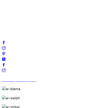
Mitt konto
Integritetspolicy
Villkor
Cookies
Frågor & svar
Följ oss gärna på sociala medier!
Vi finns på Trustpilot!