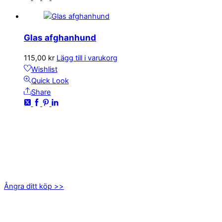
Glas afghanhund
115,00
kr
Lägg till i varukorg
Wishlist
Quick Look
Share
KONTAKTA OSS
kundservice@emoticon.nu
EMOTICON AB
Axamo Skogsväg 28B
555 94 Jönköping
Ångra ditt köp >>
INFORMATION
Om oss