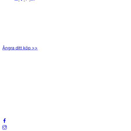
KONTAKTA OSS
kundservice@emoticon.nu
EMOTICON AB
Axamo Skogsväg 28B
555 94 Jönköping
Ångra ditt köp >>
INFORMATION
Om oss
Mitt konto
Integritetspolicy
Villkor
Cookies
Frågor & svar
Följ oss gärna på sociala medier!