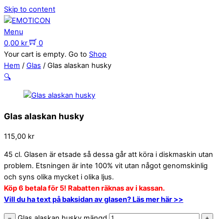
Skip to content
Menu
0,00
kr
0
Your cart is empty. Go to
Shop
Hem
/
Glas
/ Glas alaskan husky
🔍
Glas alaskan husky
115,00
kr
45 cl. Glasen är etsade så dessa går att köra i diskmaskin utan
problem. Etsningen är inte 100% vit utan något genomskinlig
och syns olika mycket i olika ljus.
Köp 6 betala för 5! Rabatten räknas av i kassan.
Vill du ha text på baksidan av glasen? Läs mer här >>
Glas alaskan husky mängd
−
+