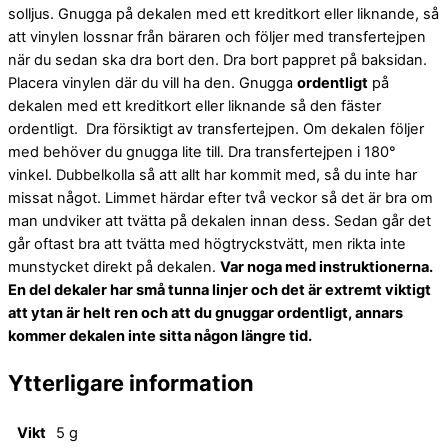
solljus. Gnugga på dekalen med ett kreditkort eller liknande, så
att vinylen lossnar från bäraren och följer med transfertejpen
när du sedan ska dra bort den. Dra bort pappret på baksidan.
Placera vinylen där du vill ha den. Gnugga
ordentligt
på
dekalen med ett kreditkort eller liknande så den fäster
ordentligt. Dra försiktigt av transfertejpen. Om dekalen följer
med behöver du gnugga lite till. Dra transfertejpen i 180°
vinkel. Dubbelkolla så att allt har kommit med, så du inte har
missat något. Limmet härdar efter två veckor så det är bra om
man undviker att tvätta på dekalen innan dess. Sedan går det
går oftast bra att tvätta med högtryckstvätt, men rikta inte
munstycket direkt på dekalen.
Var noga med instruktionerna.
En del dekaler har små tunna linjer och det är extremt viktigt
att ytan är helt ren och att du gnuggar ordentligt, annars
kommer dekalen inte sitta någon längre tid.
Ytterligare information
Vikt
5 g