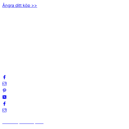
Ångra ditt köp >>
INFORMATION
Om oss
Mitt konto
Integritetspolicy
Villkor
Cookies
Frågor & svar
Följ oss gärna på sociala medier!
Vi finns på Trustpilot!