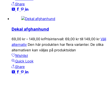
Share
Dekal afghanhund
69,00
kr
–
149,00
kr
Prisintervall: 69,00 kr till 149,00 kr
Välj
alternativ
Den här produkten har flera varianter. De olika
alternativen kan väljas på produktsidan
Wishlist
Quick Look
Share
KONTAKTA OSS
kundservice@emoticon.nu
EMOTICON AB
Axamo Skogsväg 28B
555 94 Jönköping