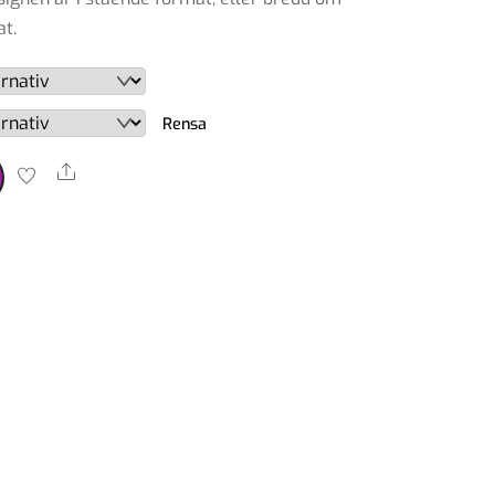
149,00 kr
t.
Rensa
Share