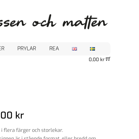
ER
PRYLAR
REA
0,00
kr
Prisintervall:
,00
kr
69,00 kr
till
 i flera färger och storlekar.
ignen är i stående format, eller bredd om