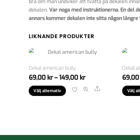
bra om man undviker att tvätta på dekalen innan
dekalen.
Var noga med instruktionerna. En del dek
annars kommer dekalen inte sitta någon längre t
LIKNANDE PRODUKTER
Dekal american bully
Dekal a
Prisintervall:
69,00
kr
–
149,00
kr
69,0
69,00 kr
Den
Share
Välj alternativ
Välj al
till
här
149,00 kr
produkten
har
flera
varianter.
De