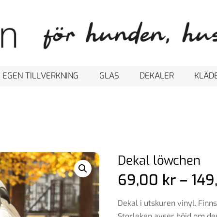
 EGEN TILLVERKNING
GLAS
DEKALER
KLÄD
Dekal löwchen
69,00
kr
–
149
Dekal i utskuren vinyl. Finns
Storleken avser höjd om des