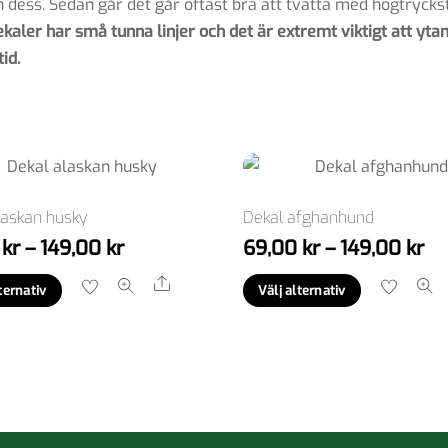
 dess. Sedan går det går oftast bra att tvätta med högtryckst
aler har små tunna linjer och det är extremt viktigt att ytan
id.
laskan husky
Dekal afghanhund
Prisintervall:
Pri
0
kr
–
149,00
kr
69,00
kr
–
149,00
kr
69,00 kr
69
Den
Den
Share
ternativ
Välj alternativ
till
till
här
här
149,00 kr
14
produkten
produkte
har
har
flera
flera
varianter.
varianter.
De
De