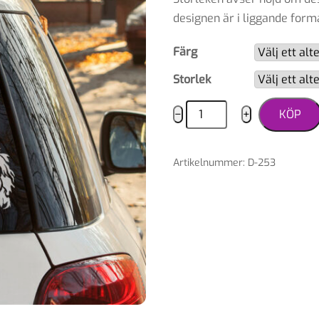
designen är i liggande forma
Färg
Storlek
Dekal
−
+
KÖP
löwchen
mängd
Artikelnummer
:
D-253