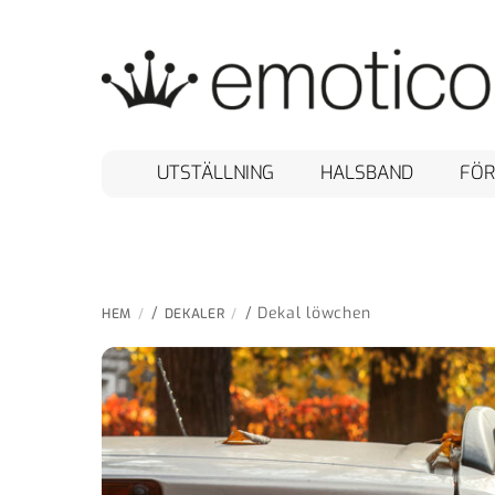
Skip
to
content
UTSTÄLLNING
HALSBAND
FÖR
/
/ Dekal löwchen
HEM
DEKALER