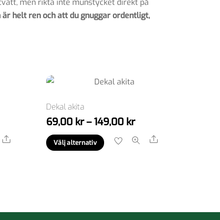
vätt, men rikta inte munstycket direkt på
 är helt ren och att du gnuggar ordentligt,
Dekal akita
sintervall:
Prisintervall:
69,00
kr
–
149,00
kr
,00 kr
69,00 kr
Den
Share
Share
Välj alternativ
till
här
9,00 kr
149,00 kr
n
produkten
har
flera
varianter.
De