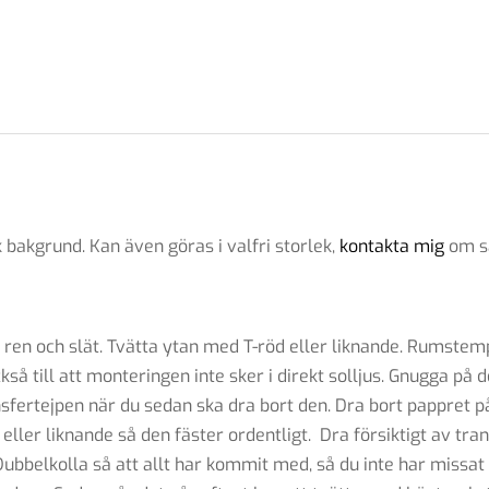
bakgrund. Kan även göras i valfri storlek,
kontakta mig
om s
 ren och slät. Tvätta ytan med T-röd eller liknande. Rumstem
kså till att monteringen inte sker i direkt solljus. Gnugga på 
sfertejpen när du sedan ska dra bort den. Dra bort pappret på
eller liknande så den fäster ordentligt. Dra försiktigt av tr
l. Dubbelkolla så att allt har kommit med, så du inte har miss