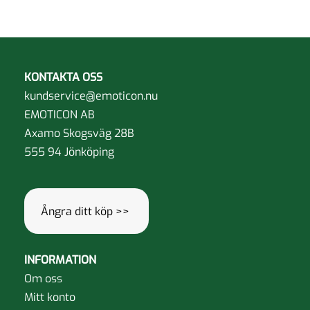
varianter.
flera
De
varianter.
olika
De
alternativen
olika
KONTAKTA OSS
kan
alternative
kundservice@emoticon.nu
väljas
kan
EMOTICON AB
på
väljas
Axamo Skogsväg 28B
produktsidan
på
555 94 Jönköping
produktsida
Ångra ditt köp >>
INFORMATION
Om oss
Mitt konto