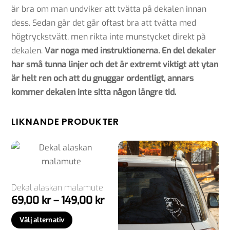
är bra om man undviker att tvätta på dekalen innan
dess. Sedan går det går oftast bra att tvätta med
högtryckstvätt, men rikta inte munstycket direkt på
dekalen.
Var noga med instruktionerna. En del dekaler
har små tunna linjer och det är extremt viktigt att ytan
är helt ren och att du gnuggar ordentligt, annars
kommer dekalen inte sitta någon längre tid.
LIKNANDE PRODUKTER
Dekal alaskan malamute
Prisintervall:
69,00
kr
–
149,00
kr
69,00 kr
Den
Välj alternativ
till