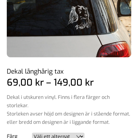
Dekal långhårig tax
Prisinterva
69,00
kr
–
149,00
kr
69,00 kr
till
Dekal i utskuren vinyl. Finns i flera färger och
149,00 kr
storlekar.
Storleken avser höjd om designen är i stående format,
eller bredd om designen är i liggande format.
Färg