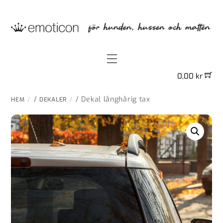
Skip
to
content
Menu
0,00
kr
/
/ Dekal långhårig tax
HEM
DEKALER