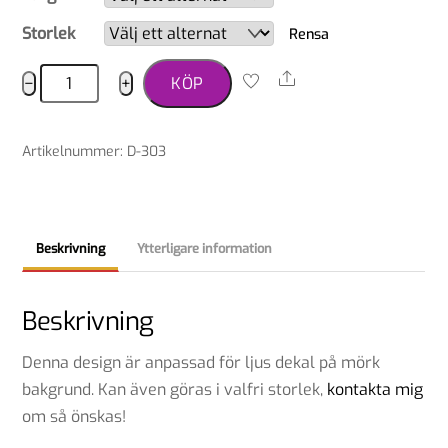
Storlek
Rensa
Dekal
Share
−
+
KÖP
långhårig
tax
Artikelnummer
:
D-303
mängd
Beskrivning
Ytterligare information
Beskrivning
Denna design är anpassad för ljus dekal på mörk
bakgrund. Kan även göras i valfri storlek,
kontakta mig
om så önskas!