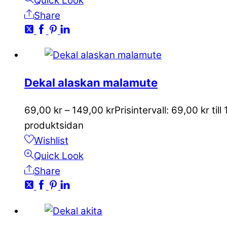
Quick Look
Share
Dekal alaskan malamute
69,00
kr
–
149,00
kr
Prisintervall: 69,00 kr till
produktsidan
Wishlist
Quick Look
Share