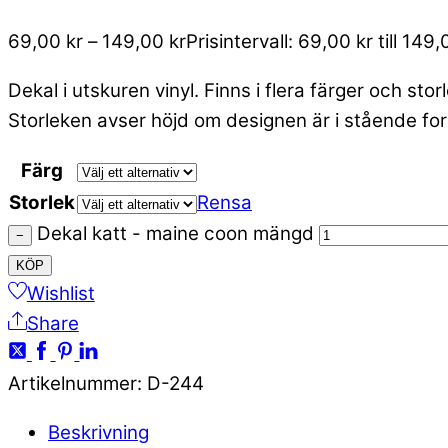
69,00
kr
–
149,00
kr
Prisintervall: 69,00 kr till 149,
Dekal i utskuren vinyl. Finns i flera färger och stor
Storleken avser höjd om designen är i stående for
Färg
Storlek
Rensa
Dekal katt - maine coon mängd
−
KÖP
Wishlist
Share
Artikelnummer
:
D-244
Beskrivning