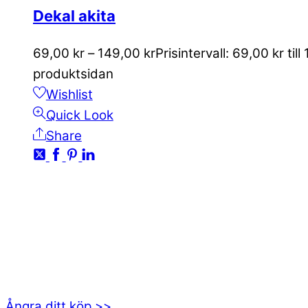
Dekal akita
69,00
kr
–
149,00
kr
Prisintervall: 69,00 kr till
produktsidan
Wishlist
Quick Look
Share
KONTAKTA OSS
kundservice@emoticon.nu
EMOTICON AB
Axamo Skogsväg 28B
555 94 Jönköping
Ångra ditt köp >>