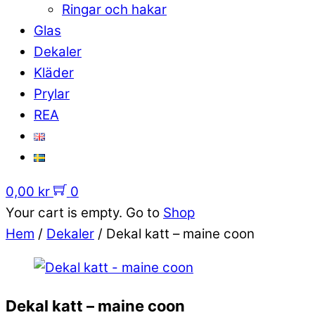
Ringar och hakar
Glas
Dekaler
Kläder
Prylar
REA
0,00
kr
0
Your cart is empty. Go to
Shop
Hem
/
Dekaler
/ Dekal katt – maine coon
Dekal katt – maine coon