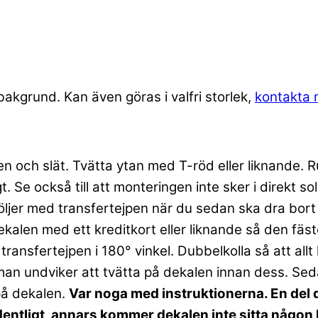
akgrund. Kan även göras i valfri storlek,
kontakta 
en och slät. Tvätta ytan med T-röd eller liknande.
t. Se också till att monteringen inte sker i direkt s
 följer med transfertejpen när du sedan ska dra bor
kalen med ett kreditkort eller liknande så den fäste
 transfertejpen i 180° vinkel. Dubbelkolla så att al
an undviker att tvätta på dekalen innan dess. Seda
på dekalen.
Var noga med instruktionerna. En del d
rdentligt, annars kommer dekalen inte sitta någon 