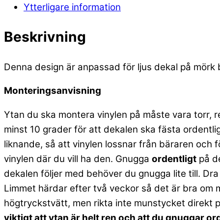
Ytterligare information
Beskrivning
Denna design är anpassad för ljus dekal på mörk b
Monteringsanvisning
Ytan du ska montera vinylen på måste vara torr, r
minst 10 grader för att dekalen ska fästa ordentlig
liknande, så att vinylen lossnar från bäraren och
vinylen där du vill ha den. Gnugga
ordentligt
på de
dekalen följer med behöver du gnugga lite till. Dra
Limmet härdar efter två veckor så det är bra om m
högtryckstvätt, men rikta inte munstycket direkt 
viktigt att ytan är helt ren och att du gnuggar o