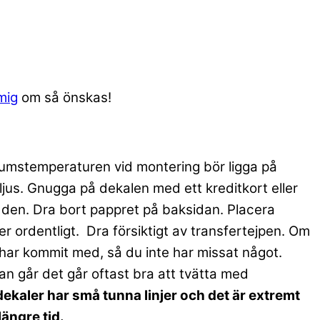
mig
om så önskas!
 Rumstemperaturen vid montering bör ligga på
olljus. Gnugga på dekalen med ett kreditkort eller
t den. Dra bort pappret på baksidan. Placera
r ordentligt. Dra försiktigt av transfertejpen. Om
lt har kommit med, så du inte har missat något.
n går det går oftast bra att tvätta med
ekaler har små tunna linjer och det är extremt
längre tid.