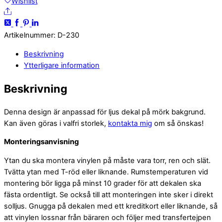
bulldog
Wishlist
Share
mängd
Artikelnummer
:
D-230
Beskrivning
Ytterligare information
Beskrivning
Denna design är anpassad för ljus dekal på mörk bakgrund.
Kan även göras i valfri storlek,
kontakta mig
om så önskas!
Monteringsanvisning
Ytan du ska montera vinylen på måste vara torr, ren och slät.
Tvätta ytan med T-röd eller liknande. Rumstemperaturen vid
montering bör ligga på minst 10 grader för att dekalen ska
fästa ordentligt. Se också till att monteringen inte sker i direkt
solljus. Gnugga på dekalen med ett kreditkort eller liknande, så
att vinylen lossnar från bäraren och följer med transfertejpen