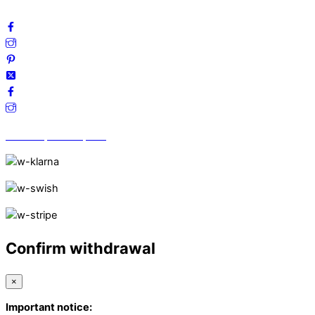
Följ oss gärna på sociala medier!
Vi finns på Trustpilot!
Confirm withdrawal
×
Important notice: