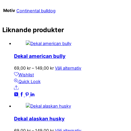
Motiv
Continental bulldog
Liknande produkter
Dekal american bully
Prisintervall:
Den
69,00
kr
–
149,00
kr
Välj alternativ
69,00 kr
här
Wishlist
till
produkten
Quick Look
Share
149,00 kr
har
flera
varianter.
De
olika
Dekal alaskan husky
alternativen
kan
Prisintervall:
Den
69,00
kr
–
149,00
kr
Välj alternativ