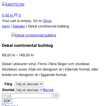
Skip
to
Menu
content
0,00
kr
0
Your cart is empty. Go to
Shop
Hem
/
Dekaler
/ Dekal continental bulldog
Dekal continental bulldog
Prisintervall:
69,00
kr
–
149,00
kr
69,00 kr
Dekal i utskuren vinyl. Finns i flera färger och storlekar.
till
Storleken avser höjd om designen är i stående format, eller
149,00 kr
bredd om designen är i liggande format.
Färg
Storlek
Rensa
Dekal
−
+
continental
KÖP