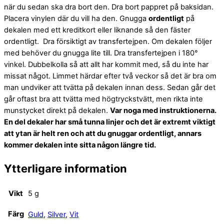
när du sedan ska dra bort den. Dra bort pappret på baksidan.
Placera vinylen där du vill ha den. Gnugga
ordentligt
på
dekalen med ett kreditkort eller liknande så den fäster
ordentligt. Dra försiktigt av transfertejpen. Om dekalen följer
med behöver du gnugga lite till. Dra transfertejpen i 180°
vinkel. Dubbelkolla så att allt har kommit med, så du inte har
missat något. Limmet härdar efter två veckor så det är bra om
man undviker att tvätta på dekalen innan dess. Sedan går det
går oftast bra att tvätta med högtryckstvätt, men rikta inte
munstycket direkt på dekalen.
Var noga med instruktionerna.
En del dekaler har små tunna linjer och det är extremt viktigt
att ytan är helt ren och att du gnuggar ordentligt, annars
kommer dekalen inte sitta någon längre tid.
Ytterligare information
Vikt
5 g
Färg
Guld
,
Silver
,
Vit