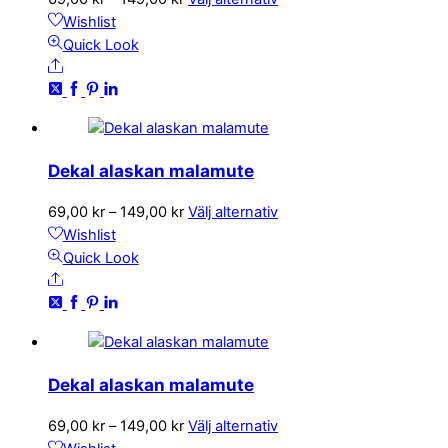
väljas
69,00 kr
här
Wishlist
på
till
produkten
Quick Look
produktsidan
Share
149,00 kr
har
flera
varianter.
De
olika
Dekal alaskan malamute
alternativen
kan
Prisintervall:
Den
69,00
kr
–
149,00
kr
Välj alternativ
väljas
69,00 kr
här
Wishlist
på
till
produkten
Quick Look
produktsidan
Share
149,00 kr
har
flera
varianter.
De
olika
Dekal alaskan malamute
alternativen
kan
Prisintervall:
Den
69,00
kr
–
149,00
kr
Välj alternativ
väljas