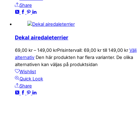
Share
Dekal airedaleterrier
69,00
kr
–
149,00
kr
Prisintervall: 69,00 kr till 149,00 kr
Välj
alternativ
Den här produkten har flera varianter. De olika
alternativen kan väljas på produktsidan
Wishlist
Quick Look
Share
KONTAKTA OSS
kundservice@emoticon.nu
EMOTICON AB
Axamo Skogsväg 28B
555 94 Jönköping