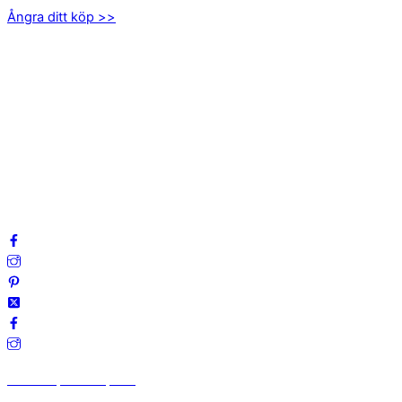
Ångra ditt köp >>
INFORMATION
Om oss
Mitt konto
Integritetspolicy
Villkor
Cookies
Frågor & svar
Följ oss gärna på sociala medier!
Vi finns på Trustpilot!