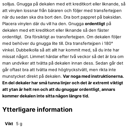
solljus. Gnugga på dekalen med ett kreditkort eller liknande, så
att vinylen lossnar från bäraren och följer med transfertejpen
när du sedan ska dra bort den. Dra bort pappret på baksidan.
Placera vinylen där du vill ha den. Gnugga
ordentligt
på
dekalen med ett kreditkort eller liknande så den fäster
ordentligt. Dra försiktigt av transfertejpen. Om dekalen följer
med behöver du gnugga lite till. Dra transfertejpen i 180°
vinkel. Dubbelkolla så att allt har kommit med, så du inte har
missat något. Limmet härdar efter två veckor så det är bra om
man undviker att tvätta på dekalen innan dess. Sedan går det
går oftast bra att tvätta med högtryckstvätt, men rikta inte
munstycket direkt på dekalen.
Var noga med instruktionerna.
En del dekaler har små tunna linjer och det är extremt viktigt
att ytan är helt ren och att du gnuggar ordentligt, annars
kommer dekalen inte sitta någon längre tid.
Ytterligare information
Vikt
5 g