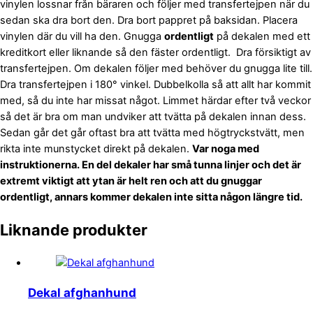
vinylen lossnar från bäraren och följer med transfertejpen när du
sedan ska dra bort den. Dra bort pappret på baksidan. Placera
vinylen där du vill ha den. Gnugga
ordentligt
på dekalen med ett
kreditkort eller liknande så den fäster ordentligt. Dra försiktigt av
transfertejpen. Om dekalen följer med behöver du gnugga lite till.
Dra transfertejpen i 180° vinkel. Dubbelkolla så att allt har kommit
med, så du inte har missat något. Limmet härdar efter två veckor
så det är bra om man undviker att tvätta på dekalen innan dess.
Sedan går det går oftast bra att tvätta med högtryckstvätt, men
rikta inte munstycket direkt på dekalen.
Var noga med
instruktionerna. En del dekaler har små tunna linjer och det är
extremt viktigt att ytan är helt ren och att du gnuggar
ordentligt, annars kommer dekalen inte sitta någon längre tid.
Liknande produkter
Dekal afghanhund