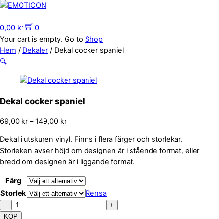
Skip
to
Menu
content
0,00
kr
0
Your cart is empty. Go to
Shop
Hem
/
Dekaler
/ Dekal cocker spaniel
🔍
Dekal cocker spaniel
Prisintervall:
69,00
kr
–
149,00
kr
69,00 kr
Dekal i utskuren vinyl. Finns i flera färger och storlekar.
till
Storleken avser höjd om designen är i stående format, eller
149,00 kr
bredd om designen är i liggande format.
Färg
Storlek
Rensa
Dekal
−
+
cocker
KÖP