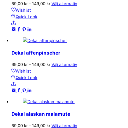
Prisintervall:
Den
69,00
kr
–
149,00
kr
Välj alternativ
69,00 kr
här
Wishlist
till
produkten
Quick Look
Share
149,00 kr
har
flera
varianter.
De
olika
Dekal affenpinscher
alternativen
kan
Prisintervall:
Den
69,00
kr
–
149,00
kr
Välj alternativ
väljas
69,00 kr
här
Wishlist
på
till
produkten
Quick Look
produktsidan
Share
149,00 kr
har
flera
varianter.
De
olika
Dekal alaskan malamute
alternativen
kan
Prisintervall:
Den
69,00
kr
–
149,00
kr
Välj alternativ