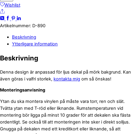
spaniel
Wishlist
Share
mängd
Artikelnummer
:
D-890
Beskrivning
Ytterligare information
Beskrivning
Denna design är anpassad för ljus dekal på mörk bakgrund. Kan
även göras i valfri storlek,
kontakta mig
om så önskas!
Monteringsanvisning
Ytan du ska montera vinylen på måste vara torr, ren och slät.
Tvätta ytan med T-röd eller liknande. Rumstemperaturen vid
montering bör ligga på minst 10 grader för att dekalen ska fästa
ordentligt. Se också till att monteringen inte sker i direkt solljus.
Gnugga på dekalen med ett kreditkort eller liknande, så att