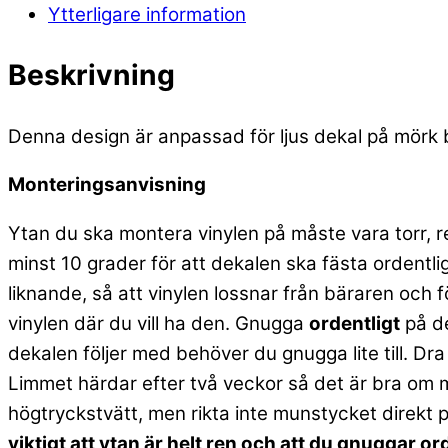
Ytterligare information
Beskrivning
Denna design är anpassad för ljus dekal på mörk b
Monteringsanvisning
Ytan du ska montera vinylen på måste vara torr, r
minst 10 grader för att dekalen ska fästa ordentlig
liknande, så att vinylen lossnar från bäraren och
vinylen där du vill ha den. Gnugga
ordentligt
på de
dekalen följer med behöver du gnugga lite till. Dra
Limmet härdar efter två veckor så det är bra om m
högtryckstvätt, men rikta inte munstycket direkt 
viktigt att ytan är helt ren och att du gnuggar o