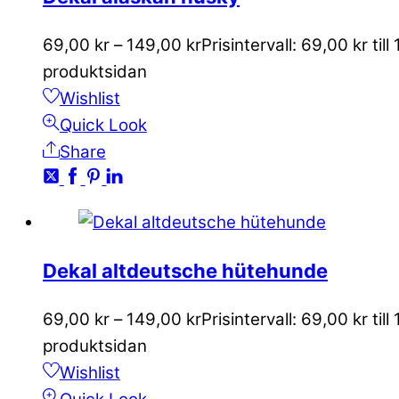
69,00
kr
–
149,00
kr
Prisintervall: 69,00 kr till
produktsidan
Wishlist
Quick Look
Share
Dekal altdeutsche hütehunde
69,00
kr
–
149,00
kr
Prisintervall: 69,00 kr till
produktsidan
Wishlist