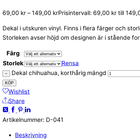
69,00
kr
–
149,00
kr
Prisintervall: 69,00 kr till 149,
Dekal i utskuren vinyl. Finns i flera färger och stor
Storleken avser höjd om designen är i stående for
Färg
Storlek
Rensa
Dekal chihuahua, korthårig mängd
−
KÖP
Wishlist
Share
Artikelnummer
:
D-041
Beskrivning