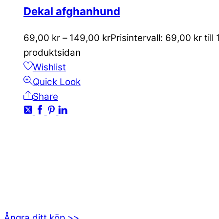
Dekal afghanhund
69,00
kr
–
149,00
kr
Prisintervall: 69,00 kr till
produktsidan
Wishlist
Quick Look
Share
KONTAKTA OSS
kundservice@emoticon.nu
EMOTICON AB
Axamo Skogsväg 28B
555 94 Jönköping
Ångra ditt köp >>