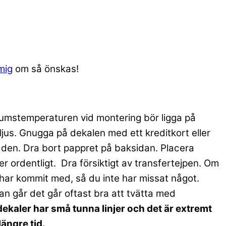
mig
om så önskas!
 Rumstemperaturen vid montering bör ligga på
olljus. Gnugga på dekalen med ett kreditkort eller
t den. Dra bort pappret på baksidan. Placera
r ordentligt. Dra försiktigt av transfertejpen. Om
lt har kommit med, så du inte har missat något.
n går det går oftast bra att tvätta med
ekaler har små tunna linjer och det är extremt
längre tid.