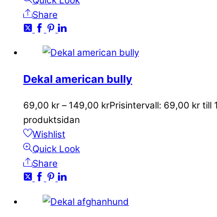
Quick Look
Share
Dekal american bully
69,00
kr
–
149,00
kr
Prisintervall: 69,00 kr till
produktsidan
Wishlist
Quick Look
Share