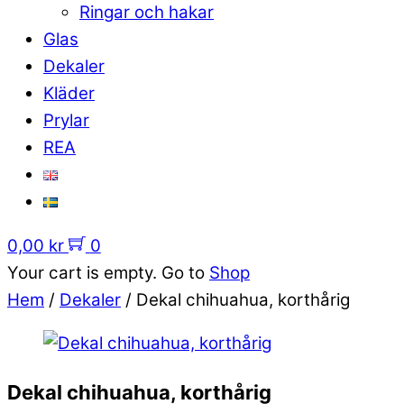
Ringar och hakar
Glas
Dekaler
Kläder
Prylar
REA
0,00
kr
0
Your cart is empty. Go to
Shop
Hem
/
Dekaler
/ Dekal chihuahua, korthårig
Dekal chihuahua, korthårig