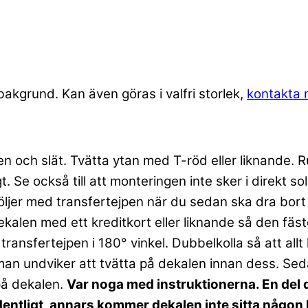
akgrund. Kan även göras i valfri storlek,
kontakta 
en och slät. Tvätta ytan med T-röd eller liknande.
t. Se också till att monteringen inte sker i direkt s
 följer med transfertejpen när du sedan ska dra bor
kalen med ett kreditkort eller liknande så den fäste
 transfertejpen i 180° vinkel. Dubbelkolla så att al
an undviker att tvätta på dekalen innan dess. Seda
på dekalen.
Var noga med instruktionerna. En del d
rdentligt, annars kommer dekalen inte sitta någon 