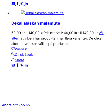
Dekal alaskan malamute
69,00
kr
–
149,00
kr
Prisintervall: 69,00 kr till 149,00 kr
Välj
alternativ
Den här produkten har flera varianter. De olika
alternativen kan väljas på produktsidan
Wishlist
Quick Look
Share
KONTAKTA OSS
kundservice@emoticon.nu
EMOTICON AB
Axamo Skogsväg 28B
555 94 Jönköping
Ångra ditt köp >>