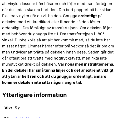
att vinylen lossnar från bäraren och följer med transfertejpen
när du sedan ska dra bort den. Dra bort pappret på baksidan.
Placera vinylen där du vill ha den. Gnugga
ordentligt
på
dekalen med ett kreditkort eller liknande så den fäster
ordentligt. Dra försiktigt av transfertejpen. Om dekalen följer
med behöver du gnugga lite till. Dra transfertejpen i 180°
vinkel. Dubbelkolla så att allt har kommit med, så du inte har
missat något. Limmet härdar efter två veckor så det är bra om
man undviker att tvätta på dekalen innan dess. Sedan går det
går oftast bra att tvätta med högtryckstvätt, men rikta inte
munstycket direkt på dekalen.
Var noga med instruktionerna.
En del dekaler har små tunna linjer och det är extremt viktigt
att ytan är helt ren och att du gnuggar ordentligt, annars
kommer dekalen inte sitta någon längre tid.
Ytterligare information
Vikt
5 g