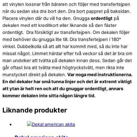
att vinylen lossnar från bäraren och följer med transfertejpen
när du sedan ska dra bort den. Dra bort pappret på baksidan.
Placera vinylen där du vill ha den. Gnugga
ordentligt
på
dekalen med ett kreditkort eller liknande så den fäster
ordentligt. Dra försiktigt av transfertejpen. Om dekalen följer
med behöver du gnugga lite till. Dra transfertejpen i 180°
vinkel. Dubbelkolla så att allt har kommit med, så du inte har
missat något. Limmet härdar efter två veckor så det är bra om
man undviker att tvätta på dekalen innan dess. Sedan går det
går oftast bra att tvätta med högtryckstvätt, men rikta inte
munstycket direkt på dekalen.
Var noga med instruktionerna.
En del dekaler har små tunna linjer och det är extremt viktigt
att ytan är helt ren och att du gnuggar ordentligt, annars
kommer dekalen inte sitta någon längre tid.
Liknande produkter