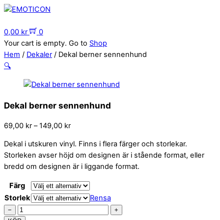
Skip
to
Menu
content
0,00
kr
0
Your cart is empty. Go to
Shop
Hem
/
Dekaler
/ Dekal berner sennenhund
🔍
Dekal berner sennenhund
Prisintervall:
69,00
kr
–
149,00
kr
69,00 kr
Dekal i utskuren vinyl. Finns i flera färger och storlekar.
till
Storleken avser höjd om designen är i stående format, eller
149,00 kr
bredd om designen är i liggande format.
Färg
Storlek
Rensa
Dekal
−
+