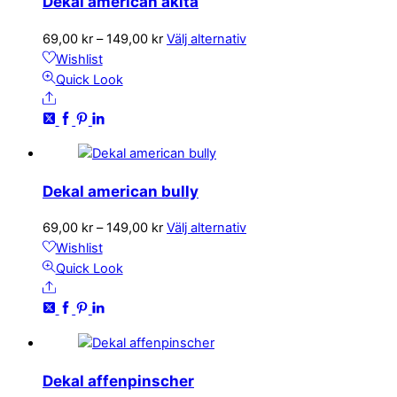
Dekal american akita
Prisintervall:
Den
69,00
kr
–
149,00
kr
Välj alternativ
69,00 kr
här
Wishlist
till
produkten
Quick Look
Share
149,00 kr
har
flera
varianter.
De
olika
Dekal american bully
alternativen
kan
Prisintervall:
Den
69,00
kr
–
149,00
kr
Välj alternativ
väljas
69,00 kr
här
Wishlist
på
till
produkten
Quick Look
produktsidan
Share
149,00 kr
har
flera
varianter.
De
olika
Dekal affenpinscher
alternativen