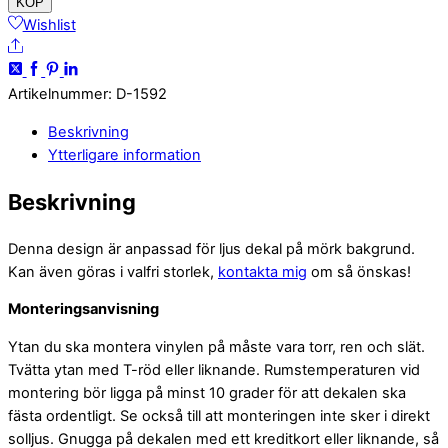
berner
KÖP
sennenhund
Wishlist
Share
mängd
Artikelnummer
:
D-1592
Beskrivning
Ytterligare information
Beskrivning
Denna design är anpassad för ljus dekal på mörk bakgrund.
Kan även göras i valfri storlek,
kontakta mig
om så önskas!
Monteringsanvisning
Ytan du ska montera vinylen på måste vara torr, ren och slät.
Tvätta ytan med T-röd eller liknande. Rumstemperaturen vid
montering bör ligga på minst 10 grader för att dekalen ska
fästa ordentligt. Se också till att monteringen inte sker i direkt
solljus. Gnugga på dekalen med ett kreditkort eller liknande, så