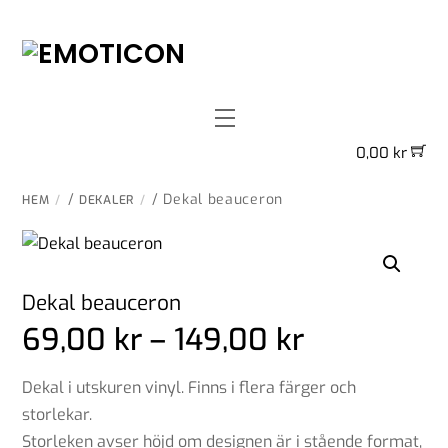
Skip
to
content
Menu
0,00
kr
/
/ Dekal beauceron
HEM
DEKALER
Dekal beauceron
Prisinterva
69,00
kr
–
149,00
kr
69,00 kr
till
Dekal i utskuren vinyl. Finns i flera färger och
149,00 kr
storlekar.
Storleken avser höjd om designen är i stående format,