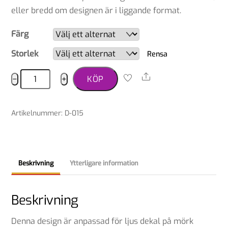
eller bredd om designen är i liggande format.
Färg
Storlek
Rensa
Dekal
Share
−
+
KÖP
beauceron
mängd
Artikelnummer
:
D-015
Beskrivning
Ytterligare information
Beskrivning
Denna design är anpassad för ljus dekal på mörk