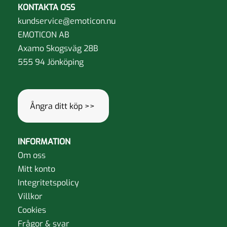
olika
alternative
KONTAKTA OSS
alternativen
kan
kundservice@emoticon.nu
kan
väljas
EMOTICON AB
väljas
på
Axamo Skogsväg 28B
på
produktsida
555 94 Jönköping
produktsidan
Ångra ditt köp >>
INFORMATION
Om oss
Mitt konto
Integritetspolicy
Villkor
Cookies
Frågor & svar