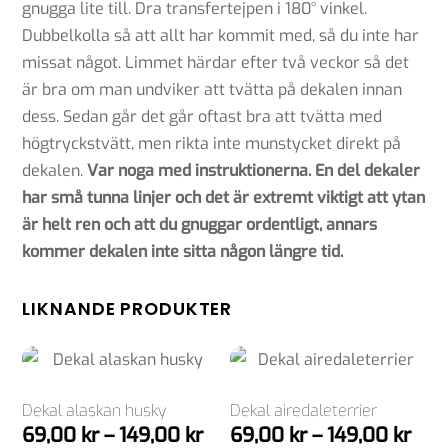
gnugga lite till. Dra transfertejpen i 180° vinkel.
Dubbelkolla så att allt har kommit med, så du inte har
missat något. Limmet härdar efter två veckor så det
är bra om man undviker att tvätta på dekalen innan
dess. Sedan går det går oftast bra att tvätta med
högtryckstvätt, men rikta inte munstycket direkt på
dekalen.
Var noga med instruktionerna. En del dekaler
har små tunna linjer och det är extremt viktigt att ytan
är helt ren och att du gnuggar ordentligt, annars
kommer dekalen inte sitta någon längre tid.
LIKNANDE PRODUKTER
Dekal alaskan husky
Dekal airedaleterrier
Prisintervall:
Pris
69,00
kr
–
149,00
kr
69,00
kr
–
149,00
kr