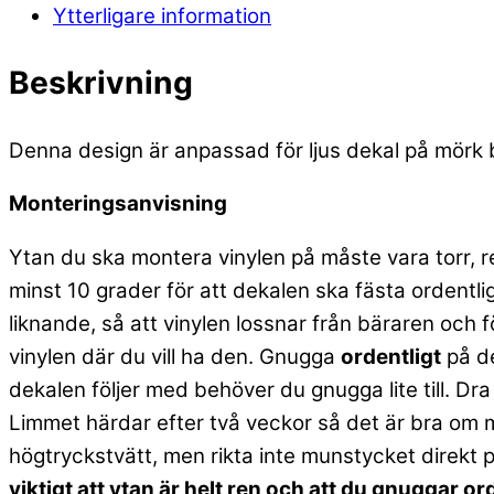
Ytterligare information
Beskrivning
Denna design är anpassad för ljus dekal på mörk b
Monteringsanvisning
Ytan du ska montera vinylen på måste vara torr, r
minst 10 grader för att dekalen ska fästa ordentlig
liknande, så att vinylen lossnar från bäraren och
vinylen där du vill ha den. Gnugga
ordentligt
på de
dekalen följer med behöver du gnugga lite till. Dra
Limmet härdar efter två veckor så det är bra om m
högtryckstvätt, men rikta inte munstycket direkt 
viktigt att ytan är helt ren och att du gnuggar o