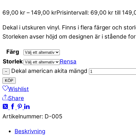
69,00
kr
–
149,00
kr
Prisintervall: 69,00 kr till 149,
Dekal i utskuren vinyl. Finns i flera färger och stor
Storleken avser höjd om designen är i stående for
Färg
Storlek
Rensa
Dekal american akita mängd
−
KÖP
Wishlist
Share
Artikelnummer
:
D-005
Beskrivning