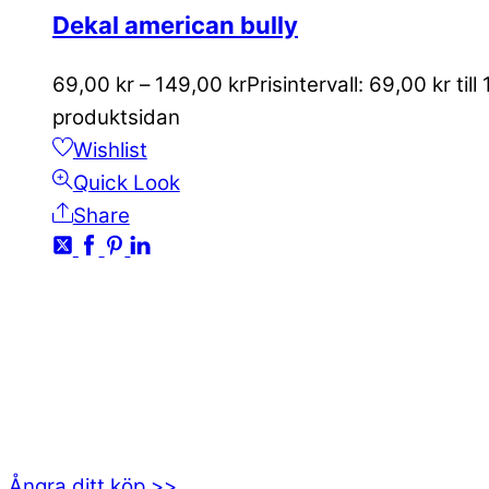
Dekal american bully
69,00
kr
–
149,00
kr
Prisintervall: 69,00 kr till
produktsidan
Wishlist
Quick Look
Share
KONTAKTA OSS
kundservice@emoticon.nu
EMOTICON AB
Axamo Skogsväg 28B
555 94 Jönköping
Ångra ditt köp >>