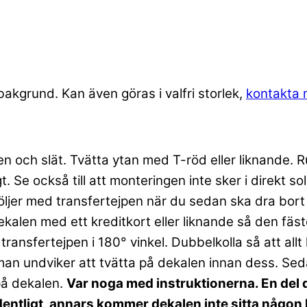
akgrund. Kan även göras i valfri storlek,
kontakta 
en och slät. Tvätta ytan med T-röd eller liknande.
t. Se också till att monteringen inte sker i direkt s
 följer med transfertejpen när du sedan ska dra bor
kalen med ett kreditkort eller liknande så den fäste
 transfertejpen i 180° vinkel. Dubbelkolla så att al
an undviker att tvätta på dekalen innan dess. Seda
på dekalen.
Var noga med instruktionerna. En del d
rdentligt, annars kommer dekalen inte sitta någon 