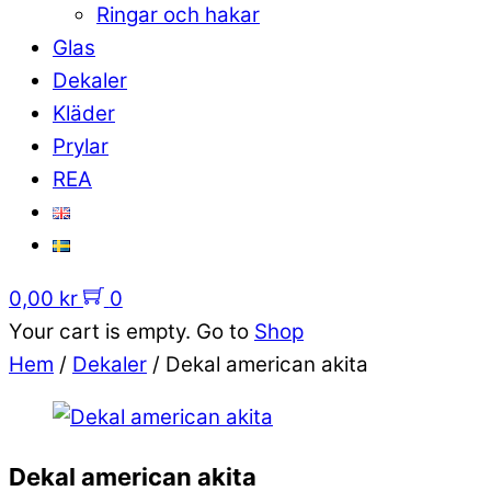
Ringar och hakar
Glas
Dekaler
Kläder
Prylar
REA
0,00
kr
0
Your cart is empty. Go to
Shop
Hem
/
Dekaler
/ Dekal american akita
Dekal american akita