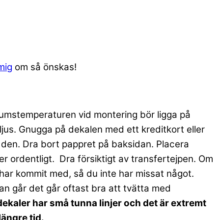
mig
om så önskas!
 Rumstemperaturen vid montering bör ligga på
olljus. Gnugga på dekalen med ett kreditkort eller
t den. Dra bort pappret på baksidan. Placera
r ordentligt. Dra försiktigt av transfertejpen. Om
lt har kommit med, så du inte har missat något.
n går det går oftast bra att tvätta med
ekaler har små tunna linjer och det är extremt
längre tid.