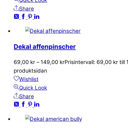
Quick Look
Share
Dekal affenpinscher
69,00
kr
–
149,00
kr
Prisintervall: 69,00 kr till
produktsidan
Wishlist
Quick Look
Share