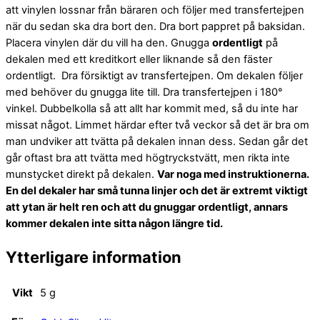
att vinylen lossnar från bäraren och följer med transfertejpen
när du sedan ska dra bort den. Dra bort pappret på baksidan.
Placera vinylen där du vill ha den. Gnugga
ordentligt
på
dekalen med ett kreditkort eller liknande så den fäster
ordentligt. Dra försiktigt av transfertejpen. Om dekalen följer
med behöver du gnugga lite till. Dra transfertejpen i 180°
vinkel. Dubbelkolla så att allt har kommit med, så du inte har
missat något. Limmet härdar efter två veckor så det är bra om
man undviker att tvätta på dekalen innan dess. Sedan går det
går oftast bra att tvätta med högtryckstvätt, men rikta inte
munstycket direkt på dekalen.
Var noga med instruktionerna.
En del dekaler har små tunna linjer och det är extremt viktigt
att ytan är helt ren och att du gnuggar ordentligt, annars
kommer dekalen inte sitta någon längre tid.
Ytterligare information
Vikt
5 g