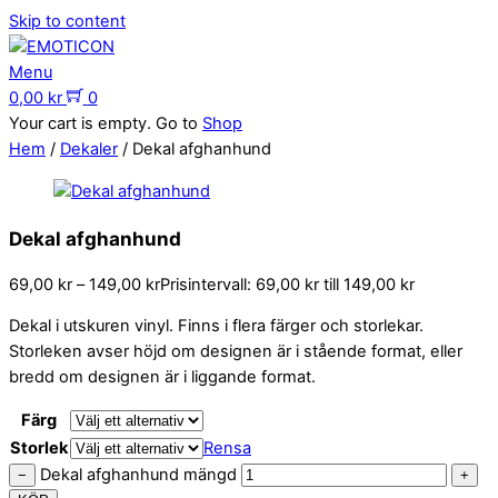
Skip to content
Menu
0,00
kr
0
Your cart is empty. Go to
Shop
Hem
/
Dekaler
/ Dekal afghanhund
Dekal afghanhund
69,00
kr
–
149,00
kr
Prisintervall: 69,00 kr till 149,00 kr
Dekal i utskuren vinyl. Finns i flera färger och storlekar.
Storleken avser höjd om designen är i stående format, eller
bredd om designen är i liggande format.
Färg
Storlek
Rensa
Dekal afghanhund mängd
−
+