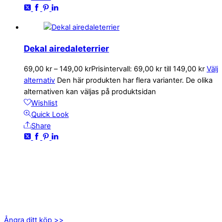
Dekal airedaleterrier
69,00
kr
–
149,00
kr
Prisintervall: 69,00 kr till 149,00 kr
Välj
alternativ
Den här produkten har flera varianter. De olika
alternativen kan väljas på produktsidan
Wishlist
Quick Look
Share
KONTAKTA OSS
kundservice@emoticon.nu
EMOTICON AB
Axamo Skogsväg 28B
555 94 Jönköping
Ångra ditt köp >>