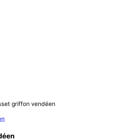
set griffon vendéen
déen