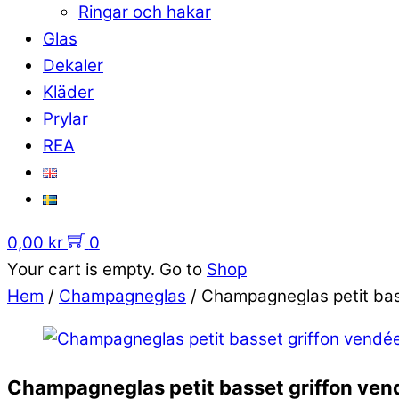
Ringar och hakar
Glas
Dekaler
Kläder
Prylar
REA
0,00
kr
0
Your cart is empty. Go to
Shop
Hem
/
Champagneglas
/ Champagneglas petit bas
Champagneglas petit basset griffon ven