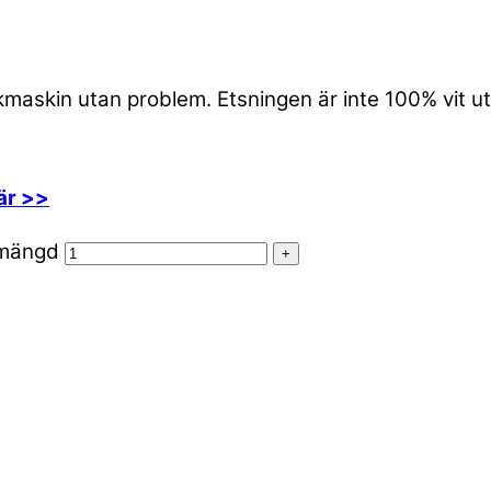
skmaskin utan problem. Etsningen är inte 100% vit 
är >>
 mängd
+