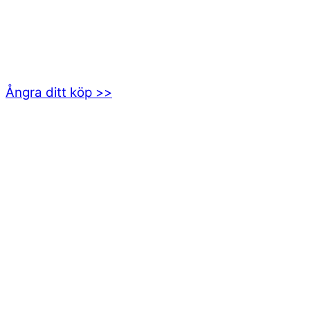
EMOTICON AB
Axamo Skogsväg 28B
555 94 Jönköping
Ångra ditt köp >>
INFORMATION
Om oss
Mitt konto
Integritetspolicy
Villkor
Cookies
Frågor & svar
Följ oss gärna på sociala medier!