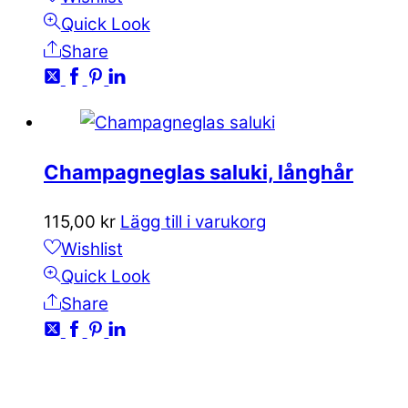
Quick Look
Share
Champagneglas saluki, långhår
115,00
kr
Lägg till i varukorg
Wishlist
Quick Look
Share
KONTAKTA OSS
kundservice@emoticon.nu