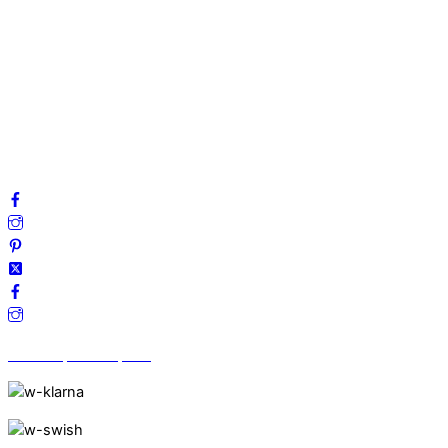
Om oss
Mitt konto
Integritetspolicy
Villkor
Cookies
Frågor & svar
Följ oss gärna på sociala medier!
Vi finns på Trustpilot!