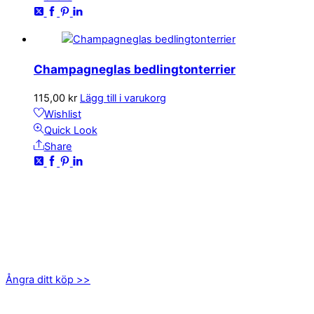
Champagneglas bedlingtonterrier
115,00
kr
Lägg till i varukorg
Wishlist
Quick Look
Share
KONTAKTA OSS
kundservice@emoticon.nu
EMOTICON AB
Axamo Skogsväg 28B
555 94 Jönköping
Ångra ditt köp >>
INFORMATION