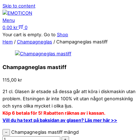
Skip to content
Menu
0,00
kr
0
Your cart is empty. Go to
Shop
Hem
/
Champagneglas
/ Champagneglas mastiff
Champagneglas mastiff
115,00
kr
21 cl. Glasen är etsade så dessa går att köra i diskmaskin utan
problem. Etsningen är inte 100% vit utan något genomskinlig
och syns olika mycket i olika ljus.
Köp 6 betala för 5! Rabatten räknas av i kassan.
Vill du ha text på baksidan av glasen? Läs mer här >>
Champagneglas mastiff mängd
−
+