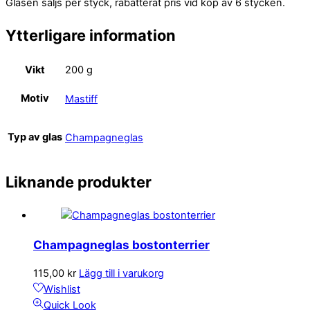
Glasen säljs per styck, rabatterat pris vid köp av 6 stycken.
Ytterligare information
Vikt
200 g
Motiv
Mastiff
Typ av glas
Champagneglas
Liknande produkter
Champagneglas bostonterrier
115,00
kr
Lägg till i varukorg
Wishlist
Quick Look