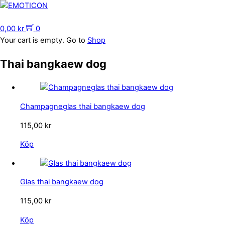
Skip
to
Menu
content
0,00
kr
0
Your cart is empty. Go to
Shop
Thai bangkaew dog
Champagneglas thai bangkaew dog
115,00
kr
Köp
Glas thai bangkaew dog
115,00
kr
Köp