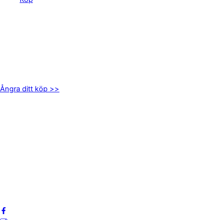
KONTAKTA OSS
kundservice@emoticon.nu
EMOTICON AB
Axamo Skogsväg 28B
555 94 Jönköping
Ångra ditt köp >>
INFORMATION
Om oss
Mitt konto
Integritetspolicy
Villkor
Cookies
Frågor & svar
Följ oss gärna på sociala medier!