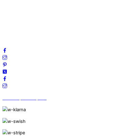
Integritetspolicy
Villkor
Cookies
Frågor & svar
Följ oss gärna på sociala medier!
Vi finns på Trustpilot!