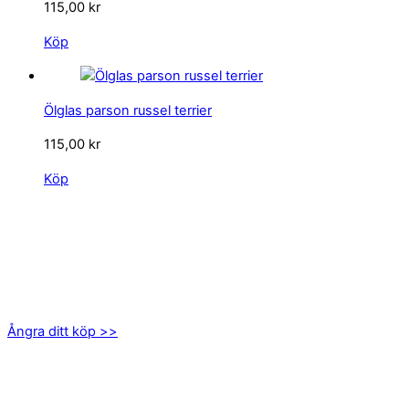
115,00
kr
Köp
Ölglas parson russel terrier
115,00
kr
Köp
KONTAKTA OSS
kundservice@emoticon.nu
EMOTICON AB
Axamo Skogsväg 28B
555 94 Jönköping
Ångra ditt köp >>
INFORMATION
Om oss
Mitt konto