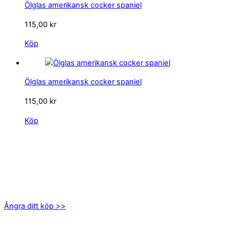
Ölglas amerikansk cocker spaniel
115,00
kr
Köp
Ölglas amerikansk cocker spaniel
115,00
kr
Köp
KONTAKTA OSS
kundservice@emoticon.nu
EMOTICON AB
Axamo Skogsväg 28B
555 94 Jönköping
Ångra ditt köp >>
INFORMATION