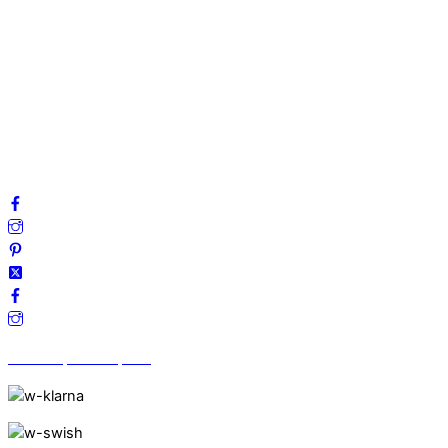
Om oss
Mitt konto
Integritetspolicy
Villkor
Cookies
Frågor & svar
Följ oss gärna på sociala medier!
Vi finns på Trustpilot!