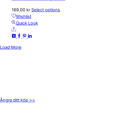
169,00
kr
Select options
Wishlist
Quick Look
Share
Load More
KONTAKTA OSS
kundservice@emoticon.nu
EMOTICON AB
Axamo Skogsväg 28B
555 94 Jönköping
Ångra ditt köp >>
INFORMATION
Om oss
Mitt konto