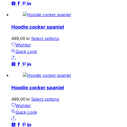
flera
varianter.
De
olika
Hoodie cocker spaniel
alternativen
kan
Den
499,00
kr
Select options
väljas
här
Wishlist
på
produkten
Quick Look
produktsidan
Share
har
flera
varianter.
De
olika
Hoodie cocker spaniel
alternativen
kan
Den
499,00
kr
Select options
väljas
här
Wishlist
på
produkten
Quick Look
produktsidan
Share
har
flera