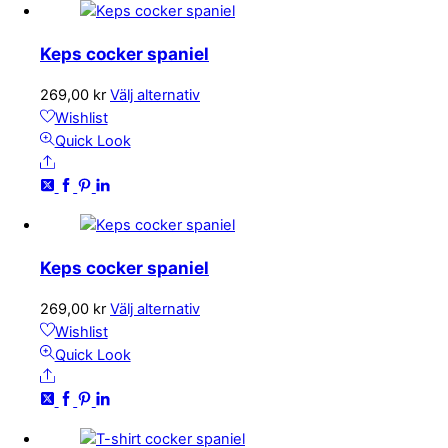
De
olika
Keps cocker spaniel
alternativen
kan
Den
269,00
kr
Välj alternativ
väljas
här
Wishlist
på
produkten
Quick Look
produktsidan
Share
har
flera
varianter.
De
olika
Keps cocker spaniel
alternativen
kan
Den
269,00
kr
Välj alternativ
väljas
här
Wishlist
på
produkten
Quick Look
produktsidan
Share
har
flera
varianter.
De