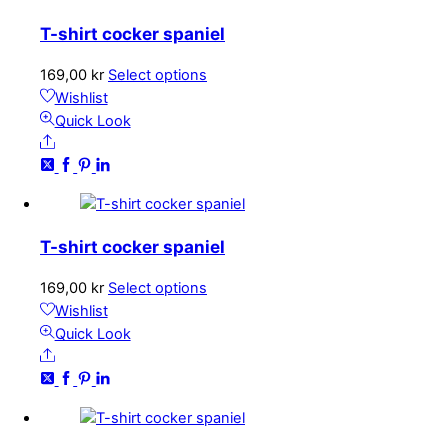
olika
T-shirt cocker spaniel
alternativen
kan
Den
169,00
kr
Select options
väljas
här
Wishlist
på
produkten
Quick Look
produktsidan
Share
har
flera
varianter.
De
olika
T-shirt cocker spaniel
alternativen
kan
Den
169,00
kr
Select options
väljas
här
Wishlist
på
produkten
Quick Look
produktsidan
Share
har
flera
varianter.
De