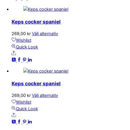
varianter.
De
olika
Keps cocker spaniel
alternativen
kan
Den
269,00
kr
Välj alternativ
väljas
här
Wishlist
på
produkten
Quick Look
produktsidan
Share
har
flera
varianter.
De
olika
Keps cocker spaniel
alternativen
kan
Den
269,00
kr
Välj alternativ
väljas
här
Wishlist
på
produkten
Quick Look
produktsidan
Share
har
flera
varianter.