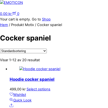
Skip
to
Menu
content
0,00
kr
0
Your cart is empty. Go to
Shop
Hem
/ Produkt Motiv / Cocker spaniel
Cocker spaniel
Visar 1–12 av 20 resultat
Hoodie cocker spaniel
Den
499,00
kr
Select options
här
Wishlist
produkten
Quick Look
Share
har