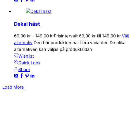
Dekal häst
69,00
kr
–
149,00
kr
Prisintervall: 69,00 kr till 149,00 kr
Välj
alternativ
Den här produkten har flera varianter. De olika
alternativen kan väljas på produktsidan
Wishlist
Quick Look
Share
Load More
KONTAKTA OSS
kundservice@emoticon.nu
EMOTICON AB
Axamo Skogsväg 28B
555 94 Jönköping