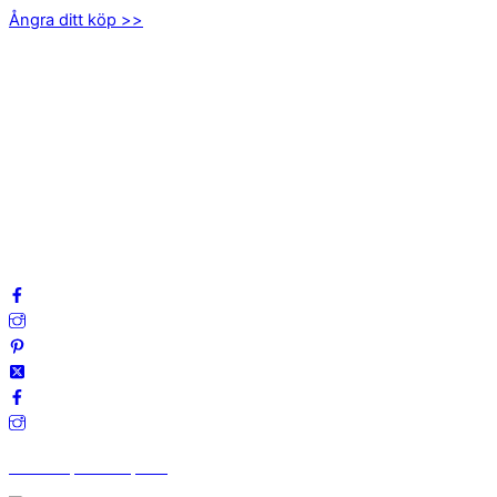
Ångra ditt köp >>
INFORMATION
Om oss
Mitt konto
Integritetspolicy
Villkor
Cookies
Frågor & svar
Följ oss gärna på sociala medier!
Vi finns på Trustpilot!