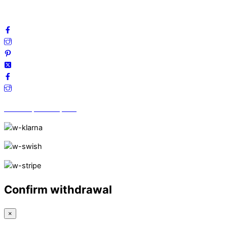
Följ oss gärna på sociala medier!
Vi finns på Trustpilot!
Confirm withdrawal
×