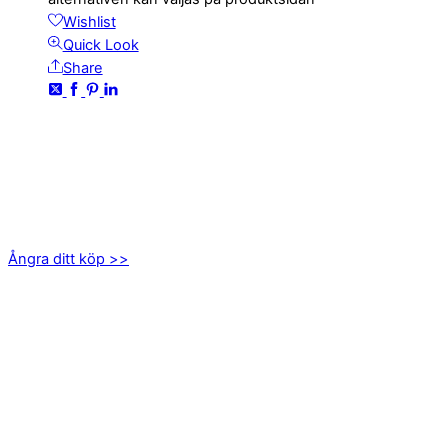
Wishlist
Quick Look
Share
KONTAKTA OSS
kundservice@emoticon.nu
EMOTICON AB
Axamo Skogsväg 28B
555 94 Jönköping
Ångra ditt köp >>
INFORMATION
Om oss
Mitt konto
Integritetspolicy
Villkor
Cookies
Frågor & svar