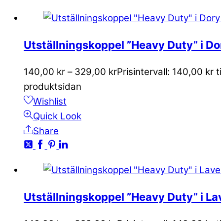
Utställningskoppel ”Heavy Duty” i D
140,00
kr
–
329,00
kr
Prisintervall: 140,00 kr t
produktsidan
Wishlist
Quick Look
Share
Utställningskoppel ”Heavy Duty” i L