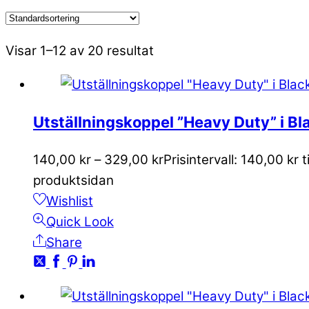
Visar 1–12 av 20 resultat
Utställningskoppel ”Heavy Duty” i Bl
140,00
kr
–
329,00
kr
Prisintervall: 140,00 kr t
produktsidan
Wishlist
Quick Look
Share