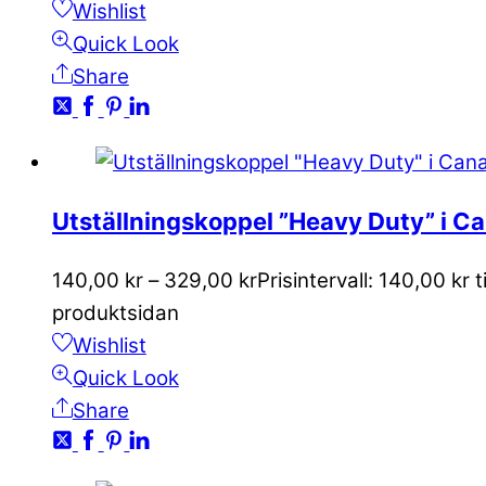
Wishlist
Quick Look
Share
Utställningskoppel ”Heavy Duty” i Ca
140,00
kr
–
329,00
kr
Prisintervall: 140,00 kr t
produktsidan
Wishlist
Quick Look
Share