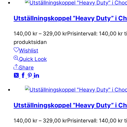
Utställningskoppel ”Heavy Duty” i C
140,00
kr
–
329,00
kr
Prisintervall: 140,00 kr t
produktsidan
Wishlist
Quick Look
Share
Utställningskoppel ”Heavy Duty” i 
140,00
kr
–
329,00
kr
Prisintervall: 140,00 kr t