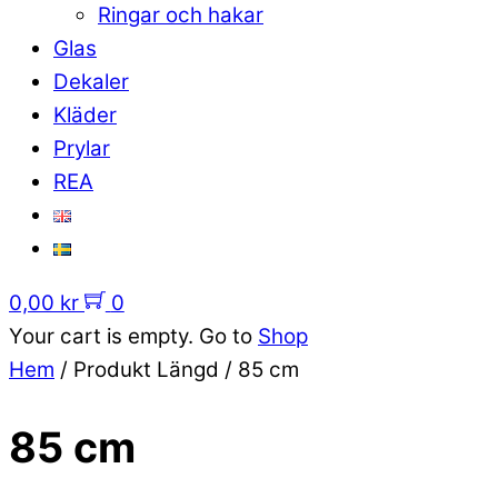
Ringar och hakar
Glas
Dekaler
Kläder
Prylar
REA
0,00
kr
0
Your cart is empty. Go to
Shop
Hem
/ Produkt Längd / 85 cm
85 cm