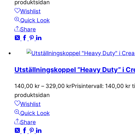
produktsidan
Wishlist
Quick Look
Share
Utställningskoppel ”Heavy Duty” i C
140,00
kr
–
329,00
kr
Prisintervall: 140,00 kr t
produktsidan
Wishlist
Quick Look
Share