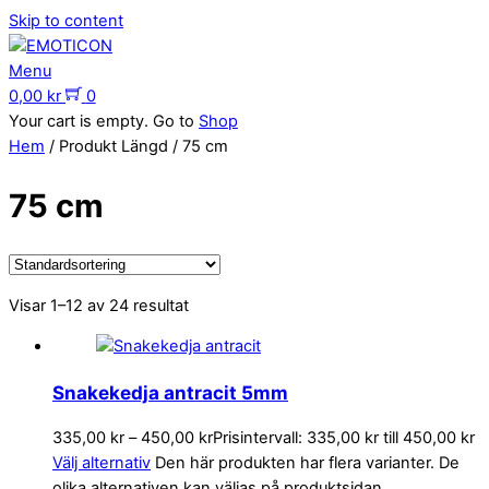
Skip to content
Menu
0,00
kr
0
Your cart is empty. Go to
Shop
Hem
/ Produkt Längd / 75 cm
75 cm
Visar 1–12 av 24 resultat
Snakekedja antracit 5mm
335,00
kr
–
450,00
kr
Prisintervall: 335,00 kr till 450,00 kr
Välj alternativ
Den här produkten har flera varianter. De
olika alternativen kan väljas på produktsidan