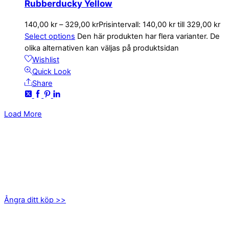
Rubberducky Yellow
140,00
kr
–
329,00
kr
Prisintervall: 140,00 kr till 329,00 kr
Select options
Den här produkten har flera varianter. De
olika alternativen kan väljas på produktsidan
Wishlist
Quick Look
Share
Load More
KONTAKTA OSS
kundservice@emoticon.nu
EMOTICON AB
Axamo Skogsväg 28B
555 94 Jönköping
Ångra ditt köp >>
INFORMATION