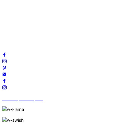
Om oss
Mitt konto
Integritetspolicy
Villkor
Cookies
Frågor & svar
Följ oss gärna på sociala medier!
Vi finns på Trustpilot!