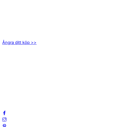
KONTAKTA OSS
kundservice@emoticon.nu
EMOTICON AB
Axamo Skogsväg 28B
555 94 Jönköping
Ångra ditt köp >>
INFORMATION
Om oss
Mitt konto
Integritetspolicy
Villkor
Cookies
Frågor & svar
Följ oss gärna på sociala medier!